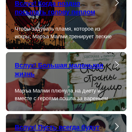
Вслух! Когда поздно
посыпать голову пеплом
Чтобы задувать пламя, которое из
искры, Маръа Малми тренирует легкие
Вслух! Большая маленькая
жизнь
Маръа Малми плюнула на диету и
вместе с героями пошла за вареньем
Вслух! Пусть всегда будут