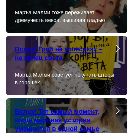
Маръа Малми тоже переживает
дремучесть веков, вышивая гладью
Вслух! Гроб на колесиках –
не конец света
Маръа Малми советует покупать шторы
в горошек
Вслух! Тот самый момент,
когда мировая история
умещается в одной семье