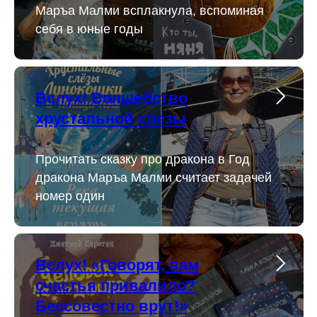
Маръа Малми всплакнула, вспоминая
себя в юные годы
Вслух! Волшебство
хрустальной слезы
Прочитать сказку про дракона в Год
дракона Маръа Малми считает задачей
номер один
Вслух! «Говорят, вам
счастья привалило?
Бессовестно врут!»