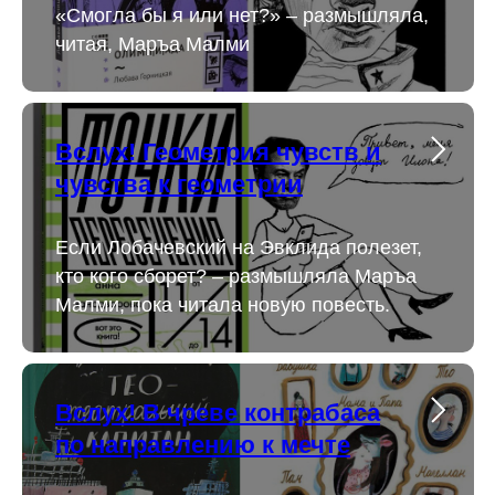
«Смогла бы я или нет?» – размышляла,
читая, Маръа Малми
Вслух! Геометрия чувств и
чувства к геометрии
Если Лобачевский на Эвклида полезет,
кто кого сборет? – размышляла Маръа
Малми, пока читала новую повесть.
Вслух! В чреве контрабаса
по направлению к мечте