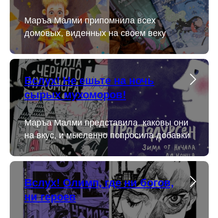
Маръа Малми припомнила всех
домовых, виденных на своем веку
Вслух! Не ешьте на ночь
сырых мухоморов!
Маръа Малми представила, каковы они
на вкус, и мысленно попросила добавки
Вслух! Олимп, где ни богов,
ни героев