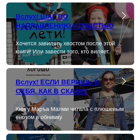
Вслух! ШАГ ПО
НАПРАВЛЕНИЮ К СЧАСТЬЮ
Хочется завилять хвостом после этой
книги! Или завести того, кто виляет.
Вслух! ЕСЛИ ВЕРИШЬ В
СЕБЯ, КАК В СКАЗКУ
Книгу Маръа Малми читала с плюшевым
енотом в обнимку