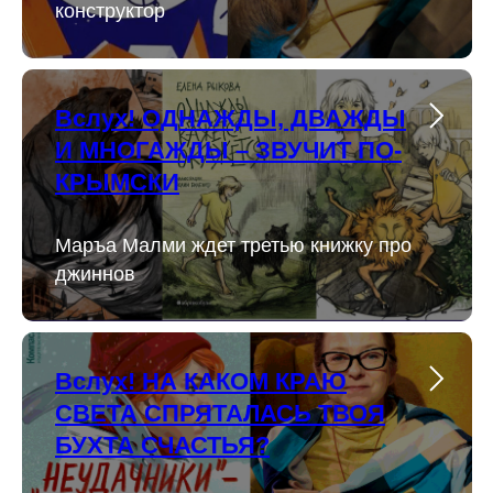
конструктор
Вслух! ОДНАЖДЫ, ДВАЖДЫ
И МНОГАЖДЫ – ЗВУЧИТ ПО-
КРЫМСКИ
Маръа Малми ждет третью книжку про
джиннов
Вслух! НА КАКОМ КРАЮ
СВЕТА СПРЯТАЛАСЬ ТВОЯ
БУХТА СЧАСТЬЯ?