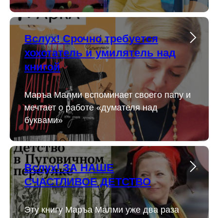
Вслух! Срочно требуется
хохотатель и умилятель над
книгой
Маръа Малми вспоминает своего папу и
мечтает о работе «думателя над
буквами»
Вслух! ЗА НАШЕ
СЧАСТЛИВОЕ ДЕТСТВО
Эту книгу Маръа Малми уже два раза