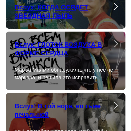
Вслух! КОГДА ОСЯДЕТ
ЗВЕЗДНАЯ ПЫЛЬ
Вслух! ГЛОТОК ВОЗДУХА В
ФОРМЕ СЕРДЦА
Маръа Малми обнаружила, что у нее нет
маркера, и решила это исправить
Вслух! В той норе, во тьме
печальной