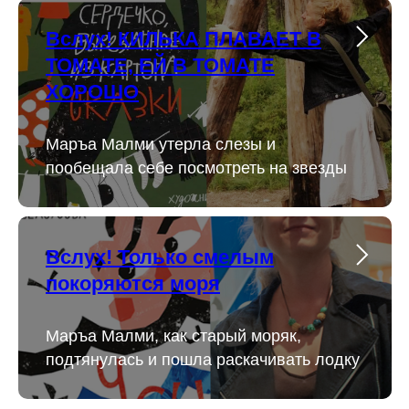
Вслух! КИЛЬКА ПЛАВАЕТ В
ТОМАТЕ, ЕЙ В ТОМАТЕ
ХОРОШО
Маръа Малми утерла слезы и
пообещала себе посмотреть на звезды
Вслух! Только смелым
покоряются моря
Маръа Малми, как старый моряк,
подтянулась и пошла раскачивать лодку