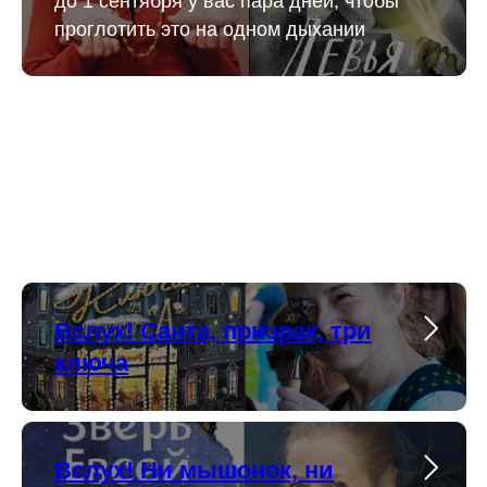
до 1 сентября у вас пара дней, чтобы
проглотить это на одном дыхании
Вслух! Санта, призрак, три
ключа
Вслух! Ни мышонок, ни