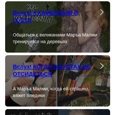
Вслух! К КАМЕННЫМ В
ГОСТИ
Общаться с великанами Маръа Малми
тренируется на деревьях
Вслух! КОГДА В КУСТАХ НЕ
ОТСИДЕТЬСЯ
А Маръа Малми, когда ей страшно,
вяжет пледики