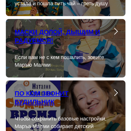
устала и пошла пить чай – греть душу
МАСКИ ДОЛОЙ, ДЫШИМ И
РАДУЕМСЯ!
Если вам не с кем пошалить, зовите
Маръю Малми
ПО КОМ ЗВОНИТ
БУДИЛЬНИК
Чтобы сохранить базовые настройки,
Маръа Малми собирает детский