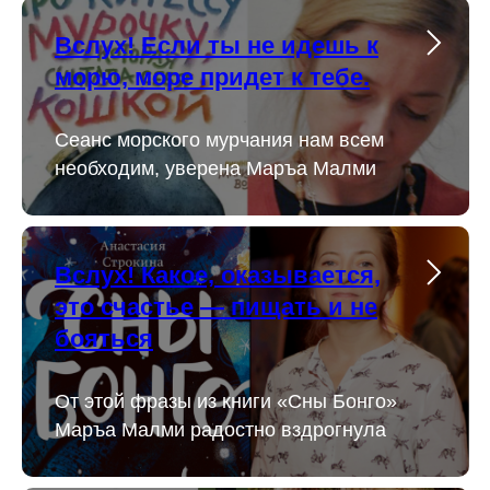
Вслух! Если ты не идешь к
морю, море придет к тебе.
Сеанс морского мурчания нам всем
необходим, уверена Маръа Малми
Вслух! Какое, оказывается,
это счастье — пищать и не
бояться
От этой фразы из книги «Сны Бонго»
Маръа Малми радостно вздрогнула