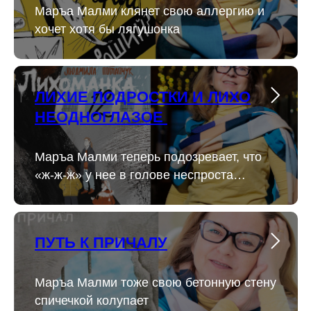
Маръа Малми клянет свою аллергию и
хочет хотя бы лягушонка
ЛИХИЕ ПОДРОСТКИ И ЛИХО
НЕОДНОГЛАЗОЕ
Маръа Малми теперь подозревает, что
«ж-ж-ж» у нее в голове неспроста…
ПУТЬ К ПРИЧАЛУ
Маръа Малми тоже свою бетонную стену
спичечкой колупает