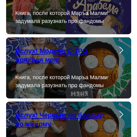
Книга, после которой Маръа Малми
задумала разузнать про фандомы
Вслух! Модель C-3PO
дряхлая моя!
Книга, после которой Маръа Малми
задумала разузнать про фандомы
Вслух! Черным по белому,
по живому