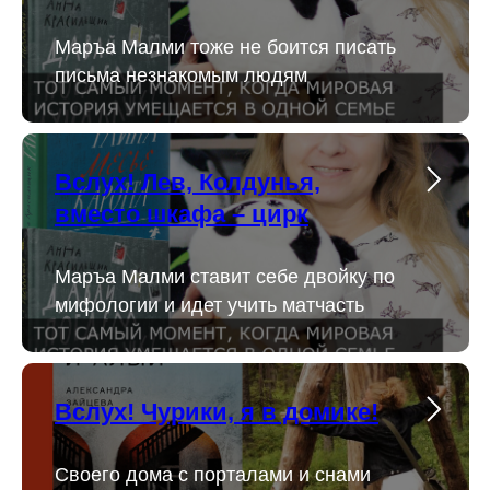
Маръа Малми тоже не боится писать
письма незнакомым людям
Вслух! Лев, Колдунья,
вместо шкафа – цирк
Маръа Малми ставит себе двойку по
мифологии и идет учить матчасть
Вслух! Чурики, я в домике!
Cвоего дома с порталами и снами