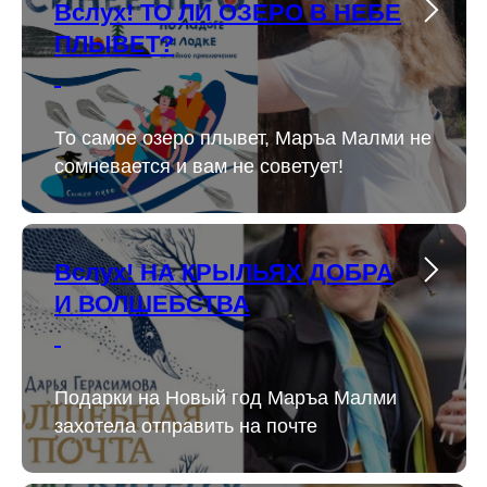
Вслух! ТО ЛИ ОЗЕРО В НЕБЕ
ПЛЫВЕТ?
То самое озеро плывет, Маръа Малми не
сомневается и вам не советует!
Вслух! НА КРЫЛЬЯХ ДОБРА
И ВОЛШЕБСТВА
Подарки на Новый год Маръа Малми
захотела отправить на почте