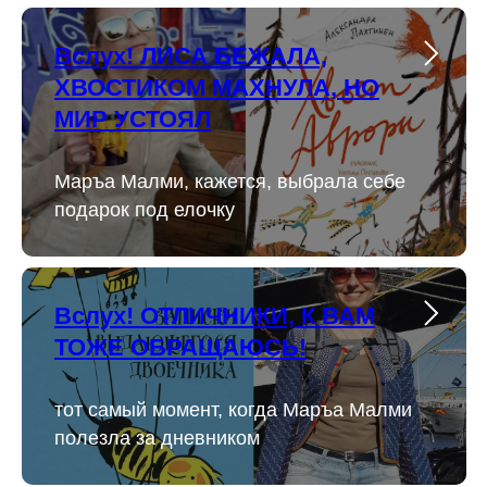
Вслух! ЛИСА БЕЖАЛА,
ХВОСТИКОМ МАХНУЛА, НО
МИР УСТОЯЛ
Маръа Малми, кажется, выбрала себе
подарок под елочку
Вслух! ОТЛИЧНИКИ, К ВАМ
ТОЖЕ ОБРАЩАЮСЬ!
тот самый момент, когда Маръа Малми
полезла за дневником