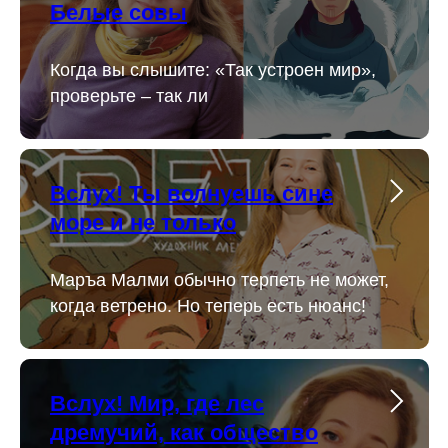
Белые совы
Когда вы слышите: «Так устроен мир»,
проверьте – так ли
Вслух! Ты волнуешь сине
море и не только
Маръа Малми обычно терпеть не может,
когда ветрено. Но теперь есть нюанс!
Вслух! Мир, где лес
дремучий, как общество