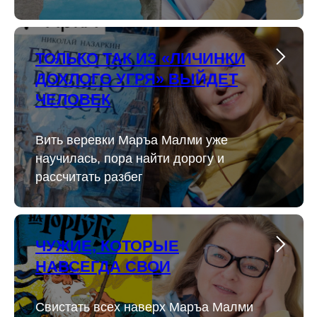
ТОЛЬКО ТАК ИЗ «ЛИЧИНКИ
ДОХЛОГО УГРЯ» ВЫЙДЕТ
ЧЕЛОВЕК
Вить веревки Маръа Малми уже
научилась, пора найти дорогу и
рассчитать разбег
ЧУЖИЕ, КОТОРЫЕ
НАВСЕГДА СВОИ
Свистать всех наверх Маръа Малми