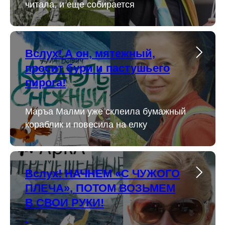
читала, и еще собирается
Вслух! А он, мятежный,
просит бури и пастушьего
пирога!
Маръа Малми уже склеила бумажный
кораблик и повесила на елку
Вслух! НАЧНЕМ «С ЧУЖОГО
ПЛЕЧА», ПОТОМ ВОЗЬМЕМ
В СВОИ РУКИ!