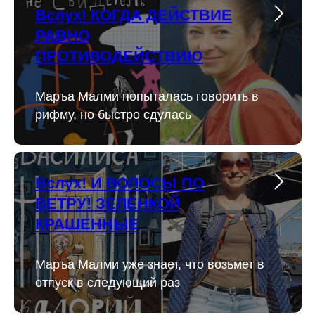
Вслух! КОГДА ДЕЙСТВИЕ
РАВНО
ПРОТИВОДЕЙСТВИЮ
Маръа Малми попыталась говорить в
рифму, но быстро сдулась
Вслух! И ВОЛОСЫ ПО
ВЕТРУ! ЗЕЛЕНКОЙ
КРАШЕННЫЕ
Маръа Малми уже знает, что возьмет в
отпуск в следующий раз