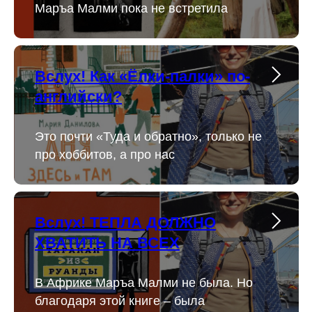
Маръа Малми пока не встретила
Вслух! Как «Ёлки-палки» по-
английски?
Это почти «Туда и обратно», только не
про хоббитов, а про нас
Вслух! ТЕПЛА ДОЛЖНО
ХВАТИТЬ НА ВСЕХ
В Африке Маръа Малми не была. Но
благодаря этой книге – была