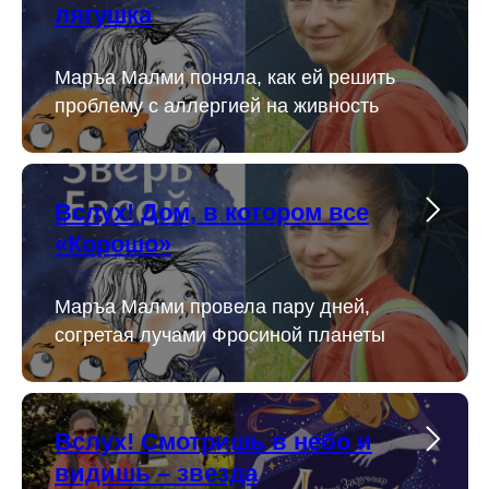
лягушка
Маръа Малми поняла, как ей решить
проблему с аллергией на живность
Вслух! Дом, в котором все
«Корошо»
Маръа Малми провела пару дней,
согретая лучами Фросиной планеты
Вслух! Смотришь в небо и
видишь – звезда