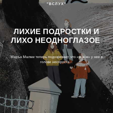
"ВСЛУХ"
ЛИХИЕ ПОДРОСТКИ И
ЛИХО НЕОДНОГЛАЗОЕ
Маръа Малми теперь подозревает, что «ж-ж-ж» у нее в
голове неспроста…