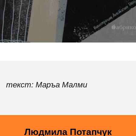
текст: Маръа Малми
Людмила Потапчук