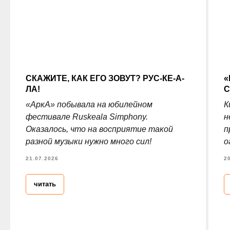
СКАЖИТЕ, КАК ЕГО ЗОВУТ? РУС-КЕ-А-
«
ЛА!
С
«АркА» побывала на юбилейном
К
фестивале Ruskeala Simphony.
н
Оказалось, что на восприятие такой
п
разной музыки нужно много сил!
о
21.07.2026
2
читать