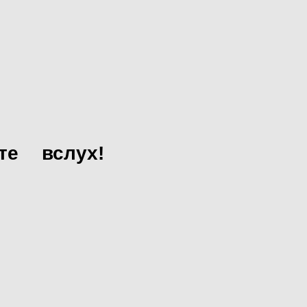
те
вслух!