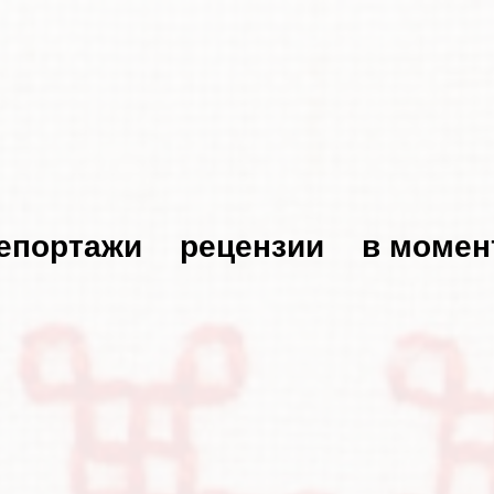
епортажи
рецензии
в момен