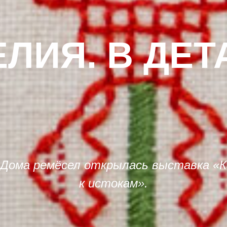
ЕЛИЯ. В ДЕТ
 Дома ремёсел открылась выставка «К
к истокам».