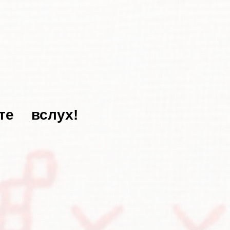
те
вслух!