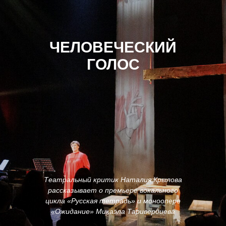
ЧЕЛОВЕЧЕСКИЙ
ГОЛОС
Театральный критик Наталия Крылова
рассказывает о премьере вокального
цикла «Русская тетрадь» и моноопере
«Ожидание» Микаэла Таривердиева