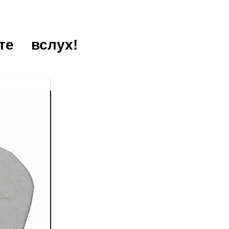
те
вслух!