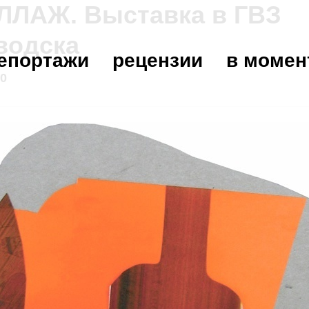
ОЛЛАЖ. Выставка в ГВЗ
водска
епортажи
рецензии
в момен
00