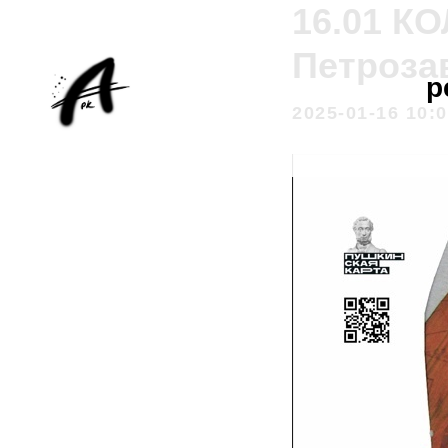
16.01 К
Петроза
р
2025-01-16 10: