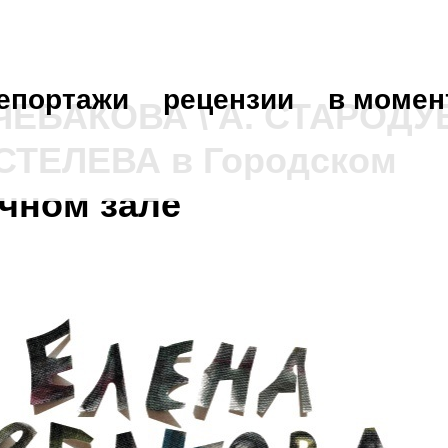
епортажи
рецензии
в момен
. ЧЕБАКОВА \ А. СТАРОД
СТЕЛЕВА в Городском
чном зале