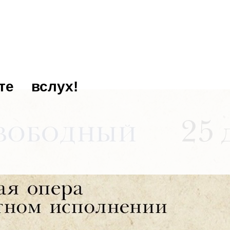
те
вслух!