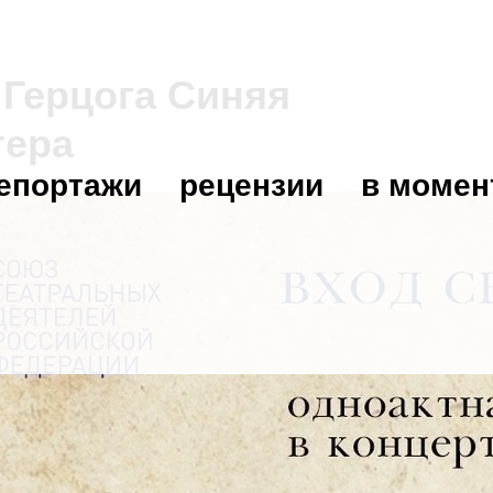
 Герцога Синяя
тера
епортажи
рецензии
в момен