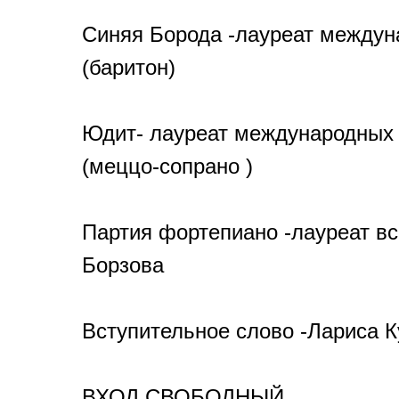
Синяя Борода -лауреат междуна
(баритон)
Юдит- лауреат международных 
(меццо-сопрано )
Партия фортепиано -лауреат в
Борзова
Вступительное слово -Лариса 
ВХОД СВОБОДНЫЙ