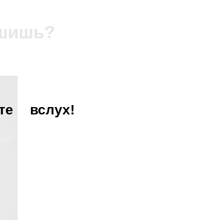
ышишь?
те
вслух!