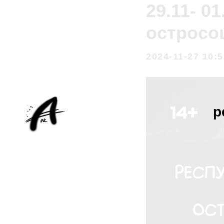
29.11- 0
остросо
2024-11-27 10:5
р