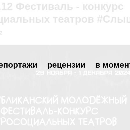
1.12 Фестиваль - конкурс
циальных театров #Сл
2
епортажи
рецензии
в момен