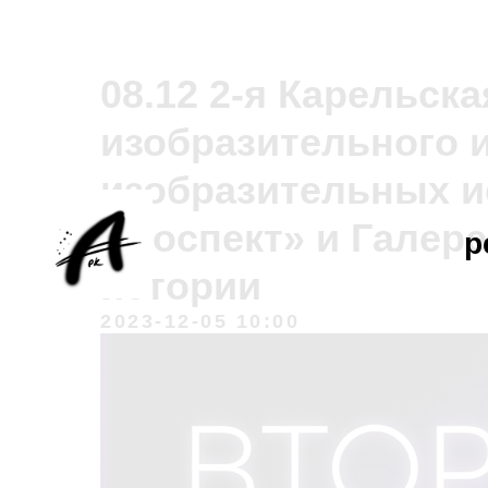
08.12 2-я Карельск
изобразительного и
изобразительных ис
Проспект» и Галер
р
истории
2023-12-05 10:00