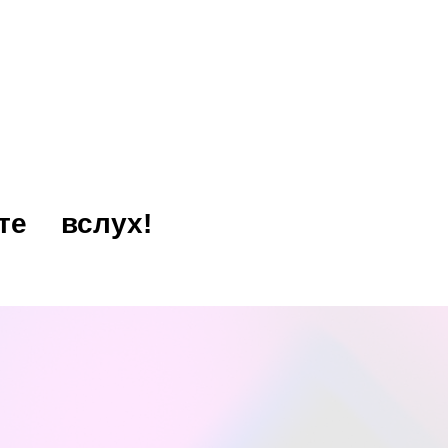
те
вслух!