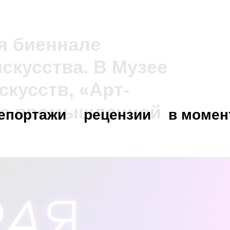
ая биеннале
скусства. В Музее
кусств, «Арт-
ее промышленной
епортажи
рецензии
в момен