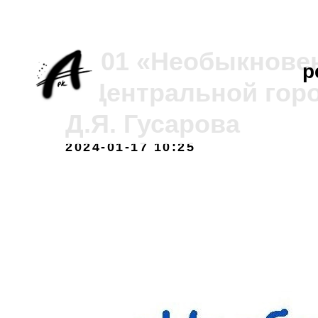
21.01 «Необыкновен
р
в Центральной гор
Д.Я. Гусарова
2024-01-17 10:25