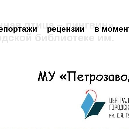
ная птица – пингвин»
епортажи
рецензии
в момен
одской библиотеке им.