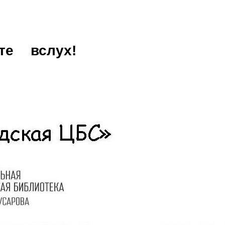
те
вслух!