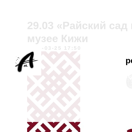
29.03 «Райский сад 
музее Кижи
2024-03-25 17:50
р