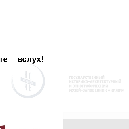
те
вслух!