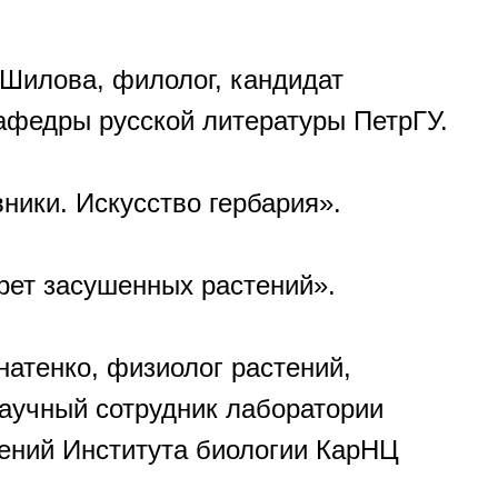
Шилова, филолог, кандидат
афедры русской литературы ПетрГУ.
вники. Искусство гербария».
крет засушенных растений».
атенко, физиолог растений,
научный сотрудник лаборатории
тений Института биологии КарНЦ