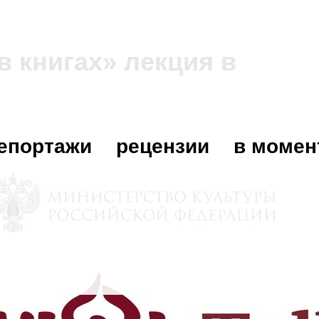
в книгах» лекция в
епортажи
рецензии
в момен