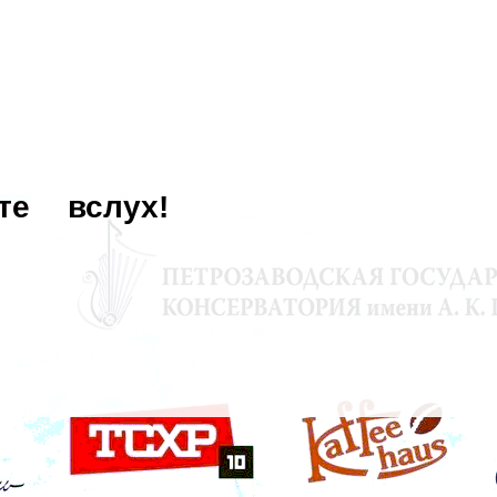
те
вслух!