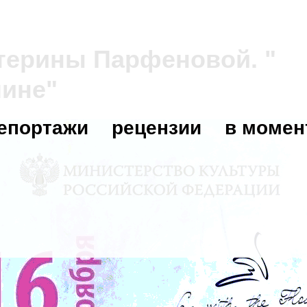
атерины Парфеновой. "
шине"
епортажи
рецензии
в момен