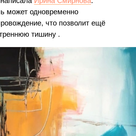
 написала
Ирина Смирнова
.
ль может одновременно
ровождение, что позволит ещё
утреннюю тишину .