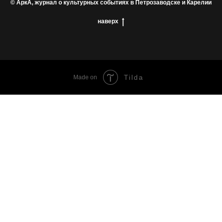
© АркА, журнал о культурных событиях в Петрозаводске и Карелии
наверх
Tilda
Made on