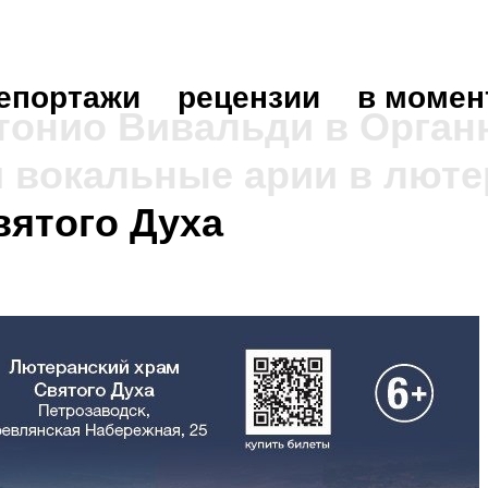
епортажи
рецензии
в момен
нтонио Вивальди в Орган
и вокальные арии в лют
вятого Духа