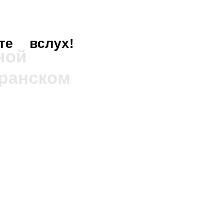
те
вслух!
ной
еранском