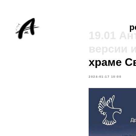
р
19.01 А
версии 
храме С
2024-01-17 10:00