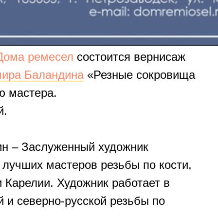
Дома ремесел
состоится вернисаж
ира Баландина
«Резные сокровища
ю мастера.
й.
н – Заслуженный художник
 лучших мастеров резьбы по кости,
 Карелии. Художник работает в
 и северно-русской резьбы по