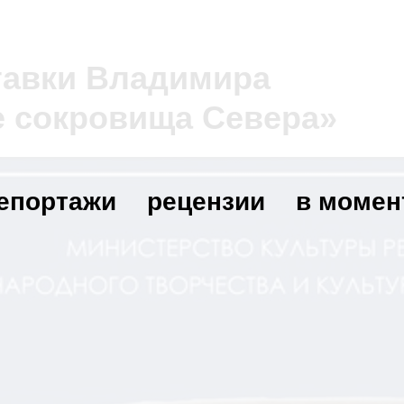
тавки Владимира
 сокровища Севера»
епортажи
рецензии
в момен