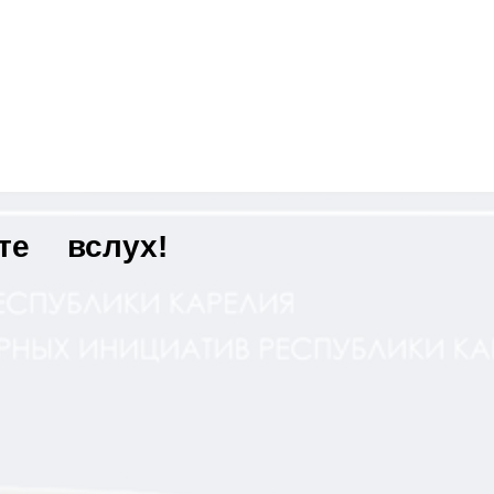
те
вслух!