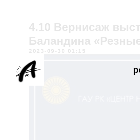
4.10 Вернисаж выс
Баландина «Резные
2023-09-30 01:15
р