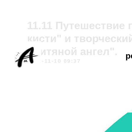
11.11 Путешествие
кисти" и творчески
"Нитяной ангел".
р
2023-11-10 09:37