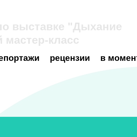
 по выставке "Дыхание
й мастер-класс
епортажи
рецензии
в момен