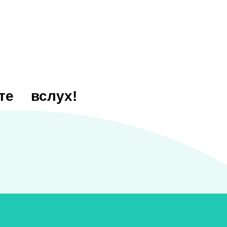
те
вслух!