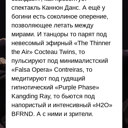
спектакль Каннон Данс. А ещё у
богини есть соколиное оперение,
позволяющее летать между
мирами. И танцоры то парят под
невесомый эфирный «The Thinner
the Air» Cocteau Twins, то
пульсируют под минималистский
«Falsa Opera» Contreiras, то
медитируют под гудящий
гипнотический «Purple Phase»
Kangding Ray, то бьются под
напористый и интенсивный «H2O»
BFRND. А с ними и зрители.