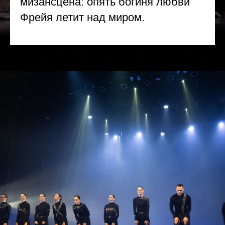
мизансцена: опять богиня любви
Фрейя летит над миром.