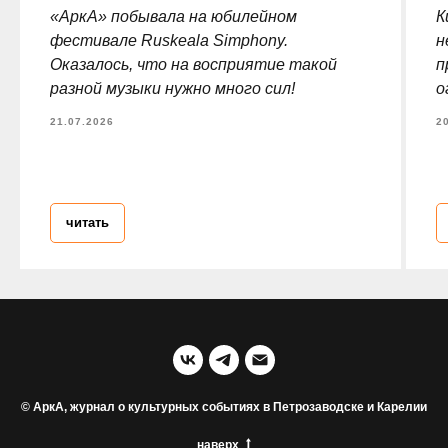
«АркА» побывала на юбилейном
К
фестивале Ruskeala Simphony.
н
Оказалось, что на восприятие такой
п
разной музыки нужно много сил!
о
21.07.2026
2
читать
© АркА, журнал о культурных событиях в Петрозаводске и Карелии
наверх