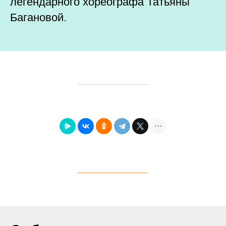
легендарного хореографа Татьяны
Багановой.