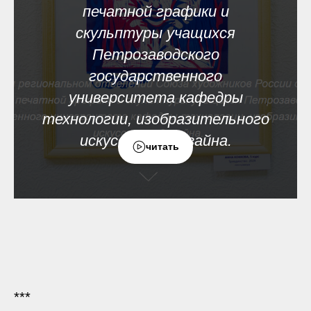
печатной графики и
скульптуры учащихся
Петрозаводского
государственного
университета кафедры
технологии, изобразительного
искусства и дизайна.
читать
***