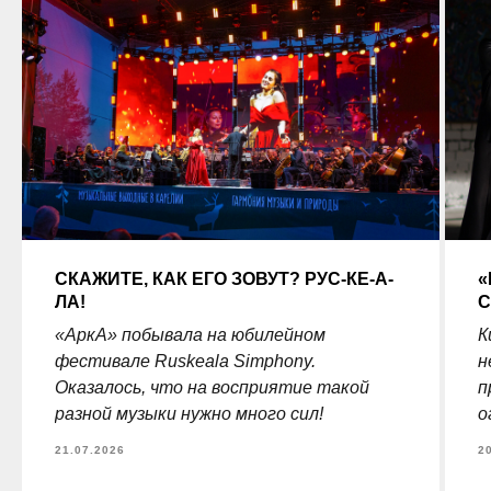
СКАЖИТЕ, КАК ЕГО ЗОВУТ? РУС-КЕ-А-
«
ЛА!
С
«АркА» побывала на юбилейном
К
фестивале Ruskeala Simphony.
н
Оказалось, что на восприятие такой
п
разной музыки нужно много сил!
о
21.07.2026
2