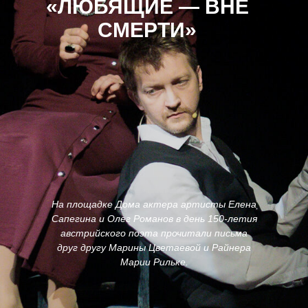
«ЛЮБЯЩИЕ — ВНЕ
СМЕРТИ»
На площадке Дома актера артисты Елена
Сапегина и Олег Романов в день 150-летия
австрийского поэта прочитали письма
друг другу Марины Цветаевой и Райнера
Марии Рильке.