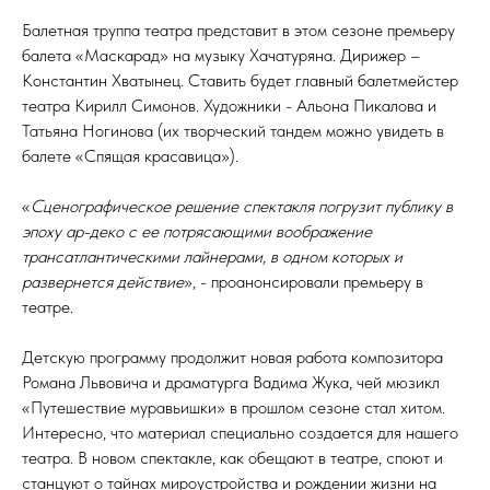
Балетная труппа театра представит в этом сезоне премьеру
балета «Маскарад» на музыку Хачатуряна. Дирижер –
Константин Хватынец. Ставить будет главный балетмейстер
театра Кирилл Симонов. Художники - Альона Пикалова и
Татьяна Ногинова (их творческий тандем можно увидеть в
балете «Спящая красавица»).
«
Сценографическое решение спектакля погрузит публику в
эпоху ар-деко с ее потрясающими воображение
трансатлантическими лайнерами, в одном которых и
развернется действие
», - проанонсировали премьеру в
театре.
Детскую программу продолжит новая работа композитора
Романа Львовича и драматурга Вадима Жука, чей мюзикл
«Путешествие муравьишки» в прошлом сезоне стал хитом.
Интересно, что материал специально создается для нашего
театра. В новом спектакле, как обещают в театре, споют и
станцуют о тайнах мироустройства и рождении жизни на