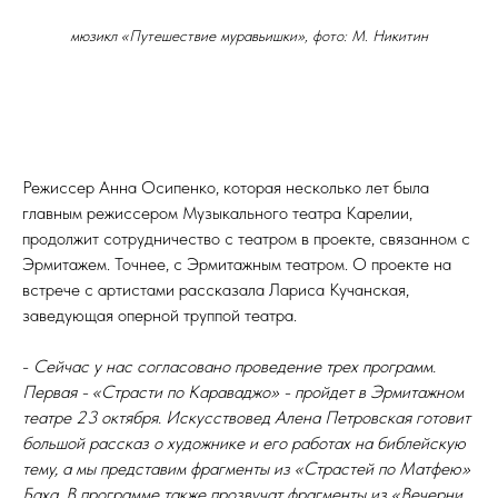
мюзикл «Путешествие муравьишки», фото: М. Никитин
Режиссер Анна Осипенко, которая несколько лет была
главным режиссером Музыкального театра Карелии,
продолжит сотрудничество с театром в проекте, связанном с
Эрмитажем. Точнее, с Эрмитажным театром. О проекте на
встрече с артистами рассказала Лариса Кучанская,
заведующая оперной труппой театра.
-
Сейчас у нас согласовано проведение трех программ.
Первая - «Страсти по Караваджо» - пройдет в Эрмитажном
театре 23 октября. Искусствовед Алена Петровская готовит
большой рассказ о художнике и его работах на библейскую
тему, а мы представим фрагменты из «Страстей по Матфею»
Баха. В программе также прозвучат фрагменты из «Вечерни