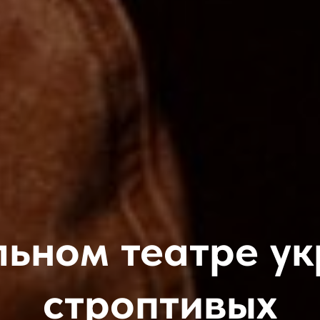
ьном театре ук
строптивых