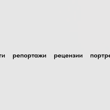
ти
репортажи
рецензии
портр