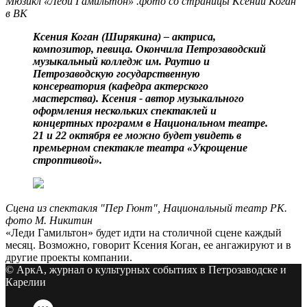
Мюзикл «Леди Гамильтон» .фото со страницы Ксении Коган
в ВК
Ксения Коган (Ширякина) – актриса,
композитор, певица. Окончила Петрозаводский
музыкальный колледж им. Раутио и
Петрозаводскую государственную
консерватория (кафедра актерского
мастерства). Ксения - автор музыкального
оформления нескольких спектаклей и
концертных программ в Национальном театре.
21 и 22 октября ее можно будет увидеть в
премьерном спектакле театра «Укрощение
строптивой».
Сцена из спектакля "Пер Гюнт", Национальный театр РК.
фото М. Никитин
«Леди Гамильтон» будет идти на столичной сцене каждый
месяц. Возможно, говорит Ксения Коган, ее ангажируют и в
другие проекты компании.
© АркА, журнал о культурных событиях в Петрозаводске и
Карелии