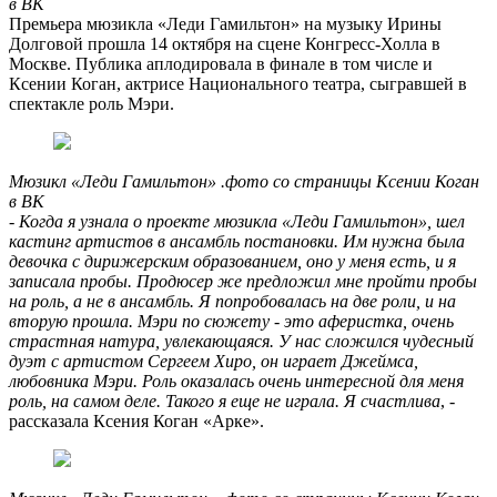
в ВК
Премьера мюзикла «Леди Гамильтон» на музыку Ирины
Долговой прошла 14 октября на сцене Конгресс-Холла в
Москве. Публика аплодировала в финале в том числе и
Ксении Коган, актрисе Национального театра, сыгравшей в
спектакле роль Мэри.
Мюзикл «Леди Гамильтон» .фото со страницы Ксении Коган
в ВК
-
Когда я узнала о проекте мюзикла «Леди Гамильтон», шел
кастинг артистов в ансамбль постановки. Им нужна была
девочка с дирижерским образованием, оно у меня есть, и я
записала пробы. Продюсер же предложил мне пройти пробы
на роль, а не в ансамбль. Я попробовалась на две роли, и на
вторую прошла. Мэри по сюжету - это аферистка, очень
страстная натура, увлекающаяся. У нас сложился чудесный
дуэт с артистом Сергеем Хиро, он играет Джеймса,
любовника Мэри. Роль оказалась очень интересной для меня
роль, на самом деле. Такого я еще не играла. Я счастлива
, -
рассказала Ксения Коган «Арке».