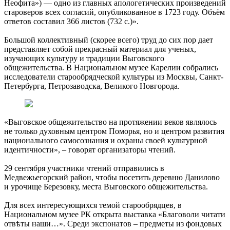
Неофита») — одно из главных апологетических произведений
староверов всех согласий, опубликованное в 1723 году. Объём
ответов составил 366 листов (732 с.)».
Большой коллективный (скорее всего) труд до сих пор дает
представляет собой прекрасный материал для ученых,
изучающих культуру и традиции Выговского
общежительства. В Национальном музее Карелии собрались
исследователи старообрядческой культуры из Москвы, Санкт-
Петербурга, Петрозаводска, Великого Новгорода.
«Выговское общежительство на протяжении веков являлось
не только духовным центром Поморья, но и центром развития
национального самосознания и охраны своей культурной
идентичности», – говорят организаторы чтений.
29 сентября участники чтений отправились в
Медвежьегорский район, чтобы посетить деревню Данилово
и урочище Березовку, места Выговского общежительства.
Для всех интересующихся темой старообрядцев, в
Национальном музее РК открыта выставка «Благоволи читати
отвѣты наши…». Среди экспонатов – предметы из фондовых