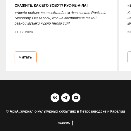
СКАЖИТЕ, КАК ЕГО ЗОВУТ? РУС-КЕ-А-ЛА!
«
«АркА» побывала на юбилейном фестивале Ruskeala
К
Simphony. Оказалось, что на восприятие такой
н
разной музыки нужно много сил!
мн
21.07.2026
2
читать
© АркА, журнал о культурных событиях в Петрозаводске и Карелии
наверх