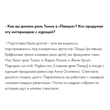
- Как вы делали роль Тонио в «Паяцах»? Кто придумал
эту интермедию с курицей?
- Подготовка была долгой – все вычищалось,
подстраивалось под конкретных артистов. Лацци (вставные
буффонные трюки комедии дель арте) мы придумали сами.
Нас было трое Тонио: я, Вадим Мокин и Женя Урсул.
Пародию на «ridi, Pagliaccio» (главная ария Паяца) в этюде с
курицей придумала режиссер Анна Осипенко. Спектакль
делался сложно, долго. Параллельно мы работали с камерой,
снимали каждую репетицию. Потом из кадров собрали те,
которые идут в начале спектакля.