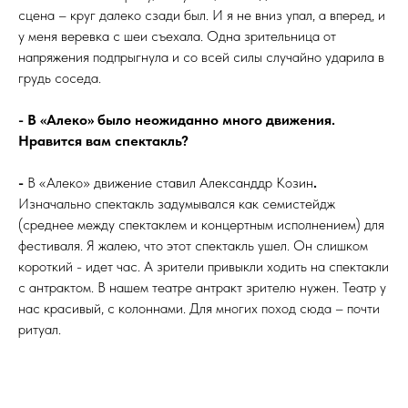
сцена – круг далеко сзади был. И я не вниз упал, а вперед, и
у меня веревка с шеи съехала. Одна зрительница от
напряжения подпрыгнула и со всей силы случайно ударила в
грудь соседа.
- В «Алеко» было неожиданно много движения.
Нравится вам спектакль?
-
В «Алеко» движение ставил Александдр Козин
.
Изначально спектакль задумывался как семистейдж
(среднее между спектаклем и концертным исполнением) для
фестиваля. Я жалею, что этот спектакль ушел. Он слишком
короткий - идет час. А зрители привыкли ходить на спектакли
с антрактом. В нашем театре антракт зрителю нужен. Театр у
нас красивый, с колоннами. Для многих поход сюда – почти
ритуал.