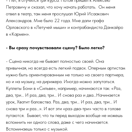
- Нет, я отучился три курса. Потом пришел к Алексею
Петровичу и сказал, что хочу начать работать. Он меня
отвел в театр, там меня прослушал Юрий Исаакович
Александров. Мне было 22 года. Мне дали графа
Орловского в «Летучей мыши» и контрабандиста Данкайро
в «Кармен».
- Вы сразу почувствовали сцену? Было легко?
- Сцена никогда не бывает полностью своей. Она
привычная, но всегда есть легкий подвох. Оперным артистам
нужно быть ориентированным не только на своего партнера,
но и на музыку, на дирижера. Иногда можно запутаться.
Куплеты Бони в «Сильве», например, начинаются так: «Раз,
два, три... И раз, два, три... И снова раз и два...Начинается
урок, Хватит баловства. Раз, два, три... И раз, два, три... И
снова три и раз...». И вот эти «раз-два-три» часто в голове
путаются. Бывает, что ты перед выходом вообще не можешь
вспомнить ни одного слова, даже с чего начинается.
Вспоминаешь только с музыкой.