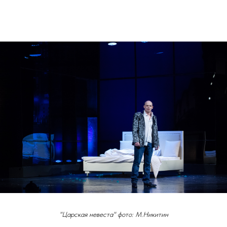
"Царская невеста" фото: М.Никитин