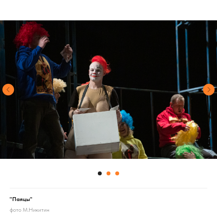
"Паяцы"
фото М.Никитин