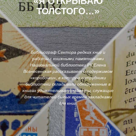
«Я ОТКРЫВАЮ
ТОЛСТОГО…»
Библиограф Сектора редких книг и
работы с книжными памятниками
Национальной библиотеки РК Елена
Вознесенская рассказывает о содержимом
«коробочки», в которую сотрудники
библиотеки складывали обнаруженные в
книгах удивительные предметы, служащие
для читателей былых времен закладками
для книг.