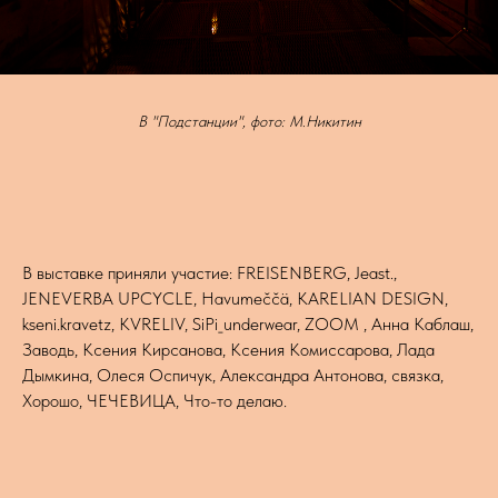
В "Подстанции", фото: М.Никитин
В выставке приняли участие: FREISENBERG, Jeast.,
JENEVERBA UPCYCLE, Havumeččä, KARELIAN DESIGN,
kseni.kravetz, KVRELIV, SiPi_underwear, ZOOM , Анна Каблаш,
Заводь, Ксения Кирсанова, Ксения Комиссарова, Лада
Дымкина, Олеся Оспичук, Александра Антонова, связка,
Хорошо, ЧEЧЕВИЦА, Что-то делаю.