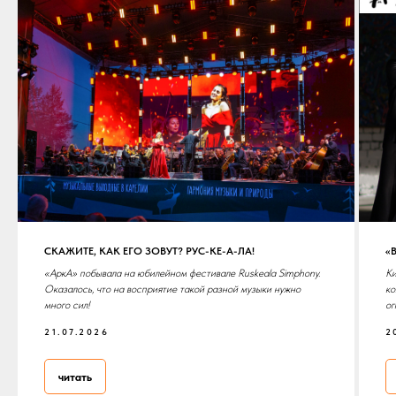
СКАЖИТЕ, КАК ЕГО ЗОВУТ? РУС-КЕ-А-ЛА!
«
«АркА» побывала на юбилейном фестивале Ruskeala Simphony.
Ки
Оказалось, что на восприятие такой разной музыки нужно
ко
много сил!
ог
21.07.2026
2
читать