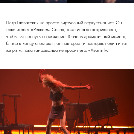
Петр Главатских не просто виртуозный перкуссионист. Он
тоже играет «Реквием. Соло», тоже иногда вскрикивает,
чтобы выплеснуть напряжение. В очень драматичный момент,
ближе к концу спектакля, он повторяет и повторяет один и тот
же ритм, пока танцовщица не просит его: «Хватит!».