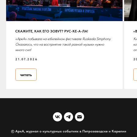
СКАЖИТЕ, КАК ЕГО ЗОВУТ? РУС-КЕ-А-ЛА!
«
«АркА» побывала на юбилейном фестивале Ruskeala Simphony.
Ки
Оказалось, что на восприятие такой разной музыки нужно
ко
много сил!
ог
21.07.2026
2
читать
© АркА, журнал о культурных событиях в Петрозаводске и Карелии